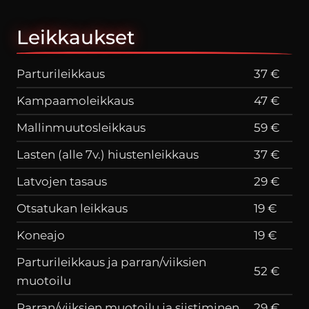
Leikkaukset
Parturileikkaus
37 €
Kampaamoleikkaus
47 €
Mallinmuutosleikkaus
59 €
Lasten (alle 7v.) hiustenleikkaus
37 €
Latvojen tasaus
29 €
Otsatukan leikkaus
19 €
Koneajo
19 €
Parturileikkaus ja parran/viiksien
52 €
muotoilu
Parran/viiksien muotoilu ja siistiminen
29 €